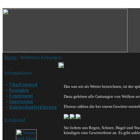
Home
/ Wettererscheinungen
Informationen
»
Vita/Fotograf
Das was wir als Wetter bezeichnen, ist der sp
»
Kontakte
»
Equipment
Dazu gehören alle Gattungen von Wolken sowi
»
Impressum
Ebenso zählen die bei einem Gewitter entste
»
Datenschutzerklärung
Zufallsbild
Sie liefern uns Regen, Schnee, Hagel und S
kündigen eine Gewitterfront an. Es gibt zah