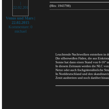
(Hits: 1943798)
Venus und Mars |
22.02.2015
Kommentare: 0
michael
Leuchtende Nachtwolken entstehen in d
Die silberweißen Fäden, die aus Eiskri
Sonne hat dann einen Stand von 6-16° u
In diesem Zeitraum werden die NLC von d
Netze oder auch fischgrätenähnliche Stru
In Norddeutschland und den skandinavis
Zenit ausbreiten und noch darüber hinaus