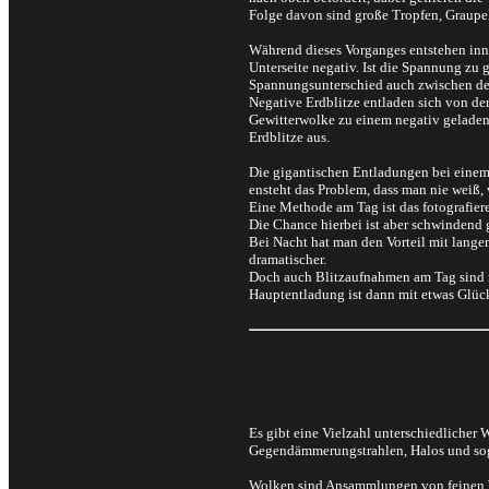
Folge davon sind große Tropfen, Graupe
Während dieses Vorganges entstehen inne
Unterseite negativ. Ist die Spannung zu 
Spannungsunterschied auch zwischen der
Negative Erdblitze entladen sich von de
Gewitterwolke zu einem negativ geladenen
Erdblitze aus.
Die gigantischen Entladungen bei einem 
ensteht das Problem, dass man nie weiß, 
Eine Methode am Tag ist das fotografiere
Die Chance hierbei ist aber schwindend 
Bei Nacht hat man den Vorteil mit lang
dramatischer.
Doch auch Blitzaufnahmen am Tag sind mi
Hauptentladung ist dann mit etwas Glück
Es gibt eine Vielzahl unterschiedliche
Gegendämmerungstrahlen, Halos und sog
Wolken sind Ansammlungen von feinen Was