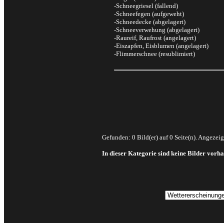
-Schneegriesel (fallend)
-Schneefegen (aufgeweht)
-Schneedecke (abgelagert)
-Schneeverwehung (abgelagert)
-Raureif, Raufrost (angelagert)
-Eiszapfen, Eisblumen (angelagert)
-Flimmerschnee (resublimiert)
Gefunden: 0 Bild(er) auf 0 Seite(n). Angezeigt
In dieser Kategorie sind keine Bilder vorh