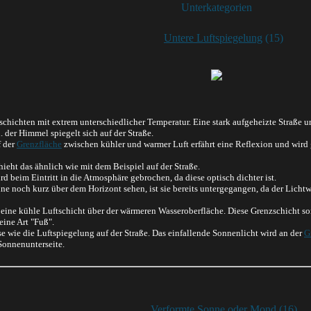
Unterkategorien
Untere Luftspiegelung
(15)
chichten mit extrem unterschiedlicher Temperatur. Eine stark aufgeheizte Straße un
 der Himmel spiegelt sich auf der Straße.
f der
Grenzfläche
zwischen kühler und warmer Luft erfährt eine Reflexion und wird g
ieht das ähnlich wie mit dem Beispiel auf der Straße.
d beim Eintritt in die Atmosphäre gebrochen, da diese optisch dichter ist.
ne noch kurz über dem Horizont sehen, ist sie bereits untergegangen, da der Licht
t eine kühle Luftschicht über der wärmeren Wasseroberfläche. Diese Grenzschicht so
ine Art "Fuß".
se wie die Luftspiegelung auf der Straße. Das einfallende Sonnenlicht wird an der
G
Sonnenunterseite.
Verformte Sonne oder Mond
(16)