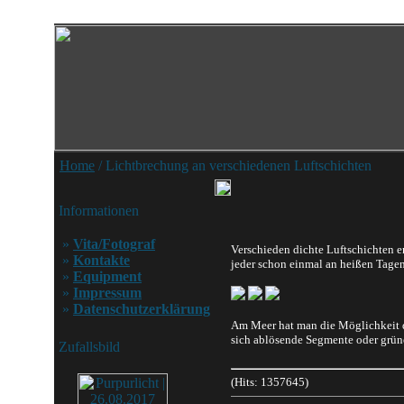
Home
/ Lichtbrechung an verschiedenen Luftschichten
Informationen
»
Vita/Fotograf
Verschieden dichte Luftschichten 
»
Kontakte
jeder schon einmal an heißen Tagen 
»
Equipment
»
Impressum
»
Datenschutzerklärung
Am Meer hat man die Möglichkeit d
sich ablösende Segmente oder grüne 
Zufallsbild
(Hits: 1357645)