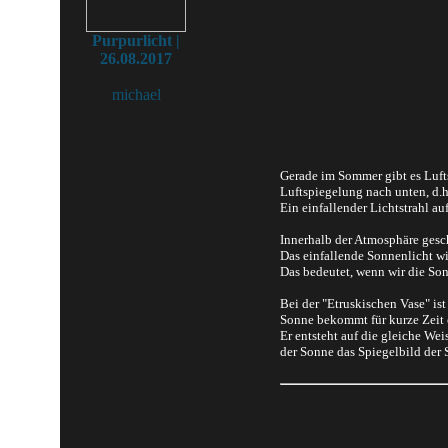
Purpurlicht |
26.08.2017
michael
Gerade im Sommer gibt es Lufts
Luftspiegelung nach unten, d.h.
Ein einfallender Lichtstrahl au
Innerhalb der Atmosphäre gesch
Das einfallende Sonnenlicht wir
Das bedeutet, wenn wir die Son
Bei der "Etruskischen Vase" is
Sonne bekommt für kurze Zeit e
Er entsteht auf die gleiche Wei
der Sonne das Spiegelbild der 