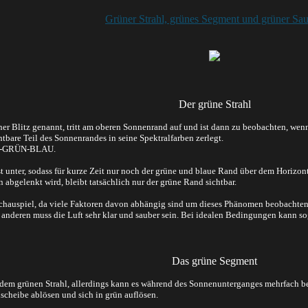
Grüner Strahl, grünes Segment und grüner Sa
Der grüne Strahl
ner Blitz genannt, tritt am oberen Sonnenrand auf und ist dann zu beobachten, we
ichtbare Teil des Sonnenrandes in seine Spektralfarben zerlegt.
OT-GRÜN-BLAU.
t unter, sodass für kurze Zeit nur noch der grüne und blaue Rand über dem Horizont 
bgelenkt wird, bleibt tatsächlich nur der grüne Rand sichtbar.
 Schauspiel, da viele Faktoren davon abhängig sind um dieses Phänomen beobachten 
anderen muss die Luft sehr klar und sauber sein. Bei idealen Bedingungen kann so
Das grüne Segment
 dem grünen Strahl, allerdings kann es während des Sonnenunterganges mehrfach b
scheibe ablösen und sich in grün auflösen.