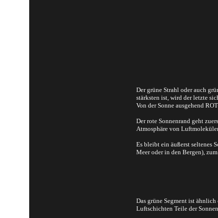
Der grüne Strahl oder auch grü
stärksten ist, wird der letzte s
Von der Sonne ausgehend R
Der rote Sonnenrand geht zuers
Atmosphäre von Luftmolekülen a
Es bleibt ein äußerst seltenes
Meer oder in den Bergen), zum 
Das grüne Segment ist ähnlich
Luftschichten Teile der Sonnen