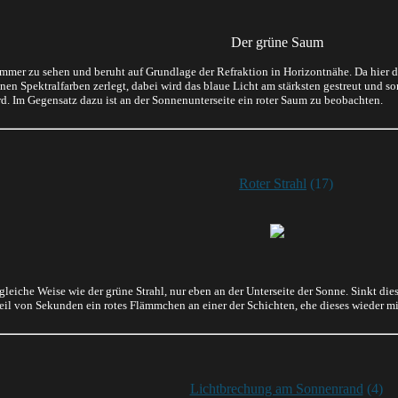
Der grüne Saum
immer zu sehen und beruht auf Grundlage der Refraktion in Horizontnähe. Da hier 
lnen Spektralfarben zerlegt, dabei wird das blaue Licht am stärksten gestreut und s
rd. Im Gegensatz dazu ist an der Sonnenunterseite ein roter Saum zu beobachten.
Roter Strahl
(17)
e gleiche Weise wie der grüne Strahl, nur eben an der Unterseite der Sonne. Sinkt di
teil von Sekunden ein rotes Flämmchen an einer der Schichten, ehe dieses wieder m
Lichtbrechung am Sonnenrand
(4)