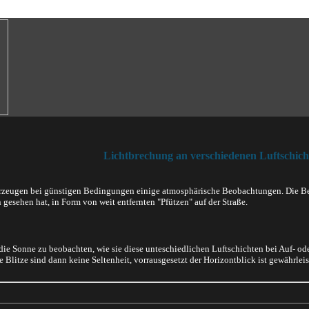
Lichtbrechung an verschiedenen Luftschich
erzeugen bei günstigen Bedingungen einige atmosphärische Beobachtungen. Die Bek
gesehen hat, in Form von weit entfernten "Pfützen" auf der Straße.
ie Sonne zu beobachten, wie sie diese unteschiedlichen Luftschichten bei Auf- o
Blitze sind dann keine Seltenheit, vorrausgesetzt der Horizontblick ist gewährleis