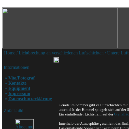
Home
/
Lichtbrechung an verschiedenen Luftschichten
/ Untere Luft
Informationen
»
Vita/Fotograf
»
Kontakte
»
Equipment
»
Impressum
»
Datenschutzerklärung
Gerade im Sommer gibt es Luftschichten mit e
unten, d.h. der Himmel spiegelt sich auf der S
Zufallsbild
Ein einfallender Lichtstrahl auf der
Grenzflä
Innerhalb der Atmosphäre geschieht das ähnli
Das einfallende Sonnenlicht wird beim Eintrit