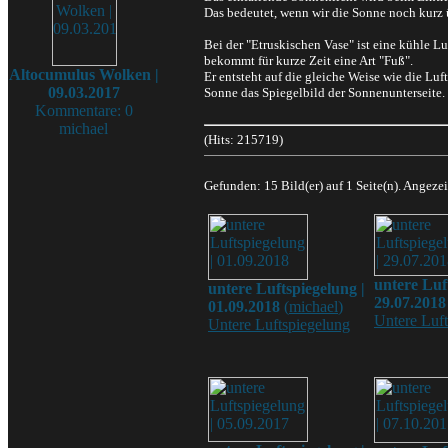
Das bedeutet, wenn wir die Sonne noch kurz 
Bei der "Etruskischen Vase" ist eine kühle L
bekommt für kurze Zeit eine Art "Fuß".
Altocumulus Wolken |
Er entsteht auf die gleiche Weise wie die Luf
09.03.2017
Sonne das Spiegelbild der Sonnenunterseite.
Kommentare: 0
michael
(Hits: 215719)
Gefunden: 15 Bild(er) auf 1 Seite(n). Angezei
untere Luf
untere Luftspiegelung |
29.07.2018
01.09.2018
(
michael
)
Untere Luf
Untere Luftspiegelung