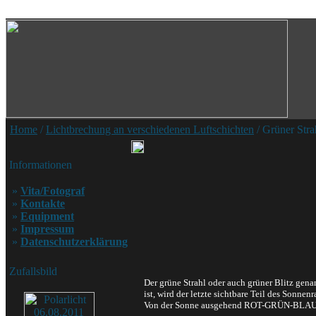
Home
/
Lichtbrechung an verschiedenen Luftschichten
/ Grüner Str
Informationen
»
Vita/Fotograf
»
Kontakte
»
Equipment
»
Impressum
»
Datenschutzerklärung
Zufallsbild
Der grüne Strahl oder auch grüner Blitz gen
ist, wird der letzte sichtbare Teil des Sonnen
Von der Sonne ausgehend ROT-GRÜN-BLAU