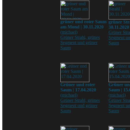
grüner und roter Saum
grüner Str
am Mond | 30.11.2020
30.11.2020
(
michael
)
Grüner Stra
Grüner Strahl, grünes
Segment un
Segment und grüner
Saum
Saum
Grüner und roter
Grüner un
Saum | 17.04.2020
Saum | 15.
(
michael
)
(
michael
)
Grüner Strahl, grünes
Grüner Stra
Segment und grüner
Segment un
Saum
Saum