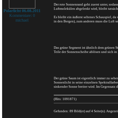
Der rote Sonnenrand geht zuerst unter, sodas
Luftmolekülen abgelenkt wird, bleibt tatsäch
Polarlicht 06.08.2011
Kommentare: 0
Es bleibt ein äußerst seltenes Schauspiel, 
michael
in den Bergen), zum anderen muss die Luft s
Das grüne Segment ist ähnlich dem grünen St
Teile der Sonnenscheibe ablösen und sich in 
Der grüne Saum ist eigentlich immer zu sehen
Sonnenlicht in seine einzelnen Spektralfarbe
sinkender Sonne breiter wird. Im Gegensatz d
(Hits: 1091871)
Gefunden: 89 Bild(er) auf 4 Seite(n). Angezei