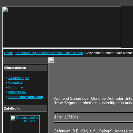
Home
/
Lichtbrechung an verschiedenen Luftschichten
/ Ablösendes Sonnen-oder Mond
Informationen
»
Vita/Fotograf
»
Kontakte
»
Equipment
»
Impressum
»
Datenschutzerklärung
Während Sonne oder Mond bei Auf- oder Unter
diese Segmente oberhalb kurzzeitig grün aufleu
Zufallsbild
(Hits: 127104)
Gefunden: 8 Bild(er) auf 1 Seite(n). Angezeigt: