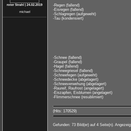
roter Strahl | 24.02.2019
-Regen (fallend)
-Eisregen (fallend)
michael
-Schlagregen (aufgeweht)
-Tau (kondensiert)
-Schnee (fallend)
-Graupel (fallend)
-Hagel (fallend)
-Schneegriesel (fallend)
-Schneefegen (aufgeweht)
-Schneedecke (abgelagert)
-Schneeverwehung (abgelagert)
-Raureif, Raufrost (angelagert)
-Eiszapfen, Eisblumen (angelagert)
-Flimmerschnee (resublimiert)
(Hits: 170529)
Gefunden: 73 Bild(er) auf 4 Seite(n). Angezeigt