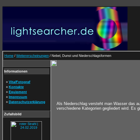
Home
/
Wettererscheinungen
/ Nebel, Dunst und Niederschlagsformen
Informationen
»
Vita/Fotograf
»
Kontakte
»
Equipment
»
Impressum
»
Datenschutzerklärung
Als Niederschlag versteht man Wasser das au
verschiedene Kategorien gegliedert wird. Es g
Zufallsbild