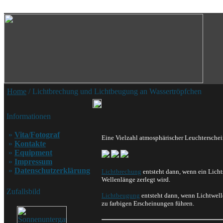
Home
/ Lichtbrechung und Lichtbeugung an Wassertröpfchen
Informationen
»
Vita/Fotograf
Eine Vielzahl atmosphärischer Leuchtersche
»
Kontakte
»
Equipment
»
Impressum
»
Datenschutzerklärung
Lichtbrechung
entsteht dann, wenn ein Licht
Wellenlänge zerlegt wird.
Zufallsbild
Lichtbeugung
entsteht dann, wenn Lichtwell
zu farbigen Erscheinungen führen.