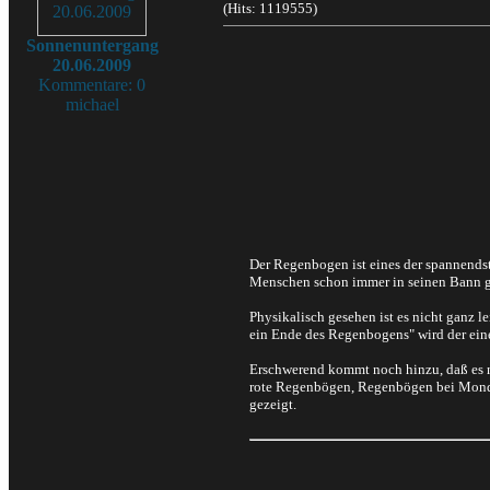
(Hits: 1119555)
Sonnenuntergang
20.06.2009
Kommentare: 0
michael
Der Regenbogen ist eines der spannendst
Menschen schon immer in seinen Bann g
Physikalisch gesehen ist es nicht ganz l
ein Ende des Regenbogens" wird der eine
Erschwerend kommt noch hinzu, daß es 
rote Regenbögen, Regenbögen bei Mondli
gezeigt.