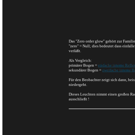
Das "Zero order glow" gehört zur Famil
"zero" = Null; dies bedeutet dass einfal
verläßt.
Als Vergleich:
primärer Bogen =
einfache interne Refle
sekundärer Bogen =
zweifache interne R
Für den Beobachter zeigt sich dann, bei
niedergeht.
Dieses Leuchten nimmt einen großen Radi
ausschließt !