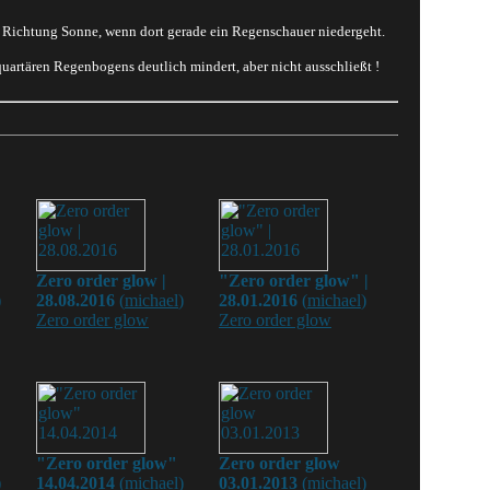
in Richtung Sonne, wenn dort gerade ein Regenschauer niedergeht.
uartären Regenbogens deutlich mindert, aber nicht ausschließt !
Zero order glow |
"Zero order glow" |
)
28.08.2016
(
michael
)
28.01.2016
(
michael
)
Zero order glow
Zero order glow
"Zero order glow"
Zero order glow
)
14.04.2014
(
michael
)
03.01.2013
(
michael
)