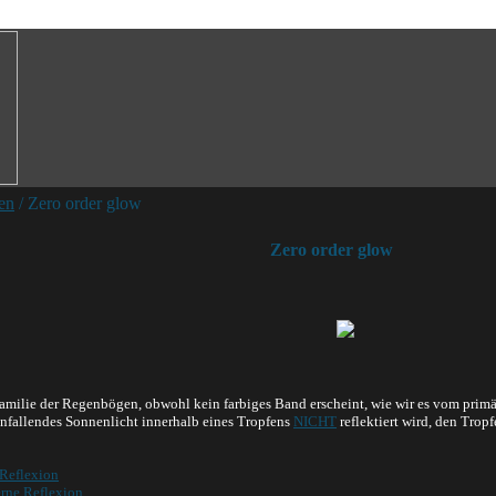
en
/ Zero order glow
Zero order glow
Familie der Regenbögen, obwohl kein farbiges Band erscheint, wie wir es vom pri
einfallendes Sonnenlicht innerhalb eines Tropfens
NICHT
reflektiert wird, den Tro
 Reflexion
erne Reflexion