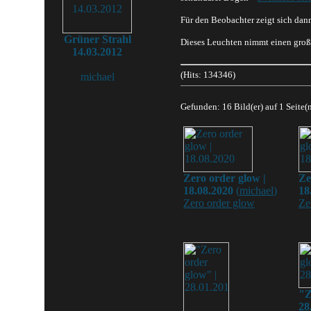
Für den Beobachter zeigt sich dan
Grüner Strahl
Dieses Leuchten nimmt einen große
14.03.2012
(Hits: 134346)
michael
Gefunden: 16 Bild(er) auf 1 Seite(n
Zero order glow |
Ze
18.08.2020
(
michael
)
18
Zero order glow
Ze
"Z
28