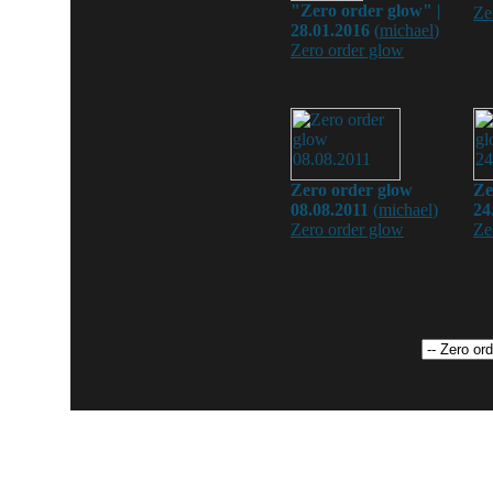
"Zero order glow" |
Ze
28.01.2016
(
michael
)
Zero order glow
Zero order glow
Ze
08.08.2011
(
michael
)
24
Zero order glow
Ze