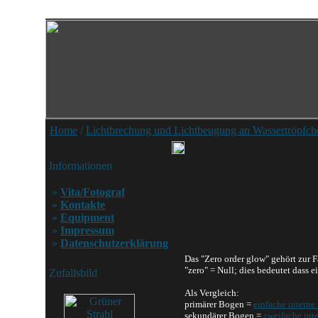
Home
/
Lichtbrechung und Lichtbeugung an Wassertröpfch
Informationen
»
Vita/Fotograf
»
Kontakte
»
Equipment
»
Impressum
»
Datenschutzerklärung
Das "Zero order glow" gehört zur 
"zero" = Null; dies bedeutet dass 
Zufallsbild
Als Vergleich:
primärer Bogen =
einfache interne
sekundärer Bogen =
zweifache int