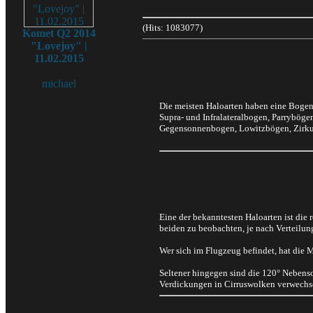
(Hits: 1083077)
Komet Q2 2014
"Lovejoy" |
11.02.2015
michael
Die meisten Haloarten haben eine Boge
Supra- und Infralateralbogen, Parrybög
Gegensonnenbogen, Lowitzbögen, Zirku
Eine der bekanntesten Haloarten ist die 
beiden zu beobachten, je nach Verteilun
Wer sich im Flugzeug befindet, hat die 
Seltener hingegen sind die 120° Nebenso
Verdickungen in Cirruswolken verwechse