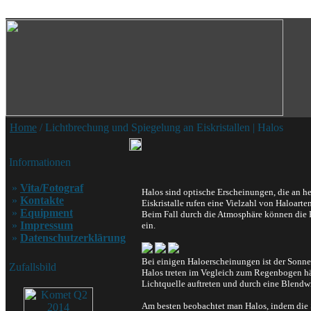
Home
/ Lichtbrechung und Spiegelung an Eiskristallen | Halos
Informationen
»
Vita/Fotograf
Halos sind optische Erscheinungen, die an h
»
Kontakte
Eiskristalle rufen eine Vielzahl von Haloarten
»
Equipment
Beim Fall durch die Atmosphäre können die 
»
Impressum
ein.
»
Datenschutzerklärung
Bei einigen Haloerscheinungen ist der Sonne
Zufallsbild
Halos treten im Vegleich zum Regenbogen häu
Lichtquelle auftreten und durch eine Blendw
Am besten beobachtet man Halos, indem die S