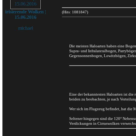
irisierende Wolken |
(Hits: 1081847)
15.06.2016
michael
Die meisten Haloarten haben eine Boge
Supra- und Infralateralbogen, Parrybög
Gegensonnenbogen, Lowitzbögen, Zirku
Eine der bekanntesten Haloarten ist die 
beiden zu beobachten, je nach Verteilun
Wer sich im Flugzeug befindet, hat die 
Seltener hingegen sind die 120° Nebenso
Verdickungen in Cirruswolken verwechse