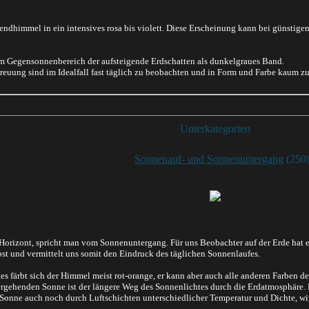
endhimmel in ein intensives rosa bis violett. Diese Erscheinung kann bei günst
m Gegensonnenbereich der aufsteigende Erdschatten als dunkelgraues Band.
euung sind im Idealfall fast täglich zu beobachten und in Form und Farbe kaum zu 
Unterkategorien
Sonnenauf- und Sonnenuntergang
(250
Horizont, spricht man vom Sonnenuntergang. Für uns Beobachter auf der Erde hat es
lbst und vermittelt uns somit den Eindruck des täglichen Sonnenlaufes.
färbt sich der Himmel meist rot-orange, er kann aber auch alle anderen Farben de
gehenden Sonne ist der längere Weg des Sonnenlichtes durch die Erdatmosphäre. Hie
Sonne auch noch durch Luftschichten unterschiedlicher Temperatur und Dichte, wirk