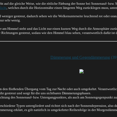
ht auf die gleiche Weise, wie die rötliche Färbung der Sonne bei Sonnenauf- bzw.
licht
, welches durch die Horizontnähe einen längeren Weg zurücklegen muss, unters
 weniger gestreut, dadurch sehen wir die Wolkenunterseite leuchtend rot oder oran
nur sehr wenig.
r am Himmel steht und das Licht nur einen kurzen Weg durch die Atmosphäre zurüc
e Richtungen gestreut, sodass wie den Himmel blau sehen, verantwortlich dafür ist 
Dämmerung und Gegendämmerung
(39
den fließenden Übergang vom Tag zur Nacht oder auch umgekehrt. Verantwortlich 
 ihr gestreut und sorgt für die uns sichtbaren Dämmerungsphasen.
Richtung des Sonnenauf- bzw. Untergangpunktes, als auch am Sonnengegenpunkt zu
rschiedene Typen untergliedert und richtet sich nach der Sonnendepression, also 
mmerung erklärt, es gilt natürlich in umgekehrter Reihenfolge in der Morgendämm