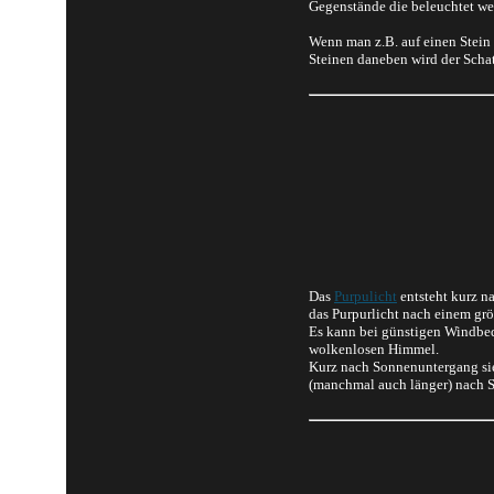
Gegenstände die beleuchtet w
Wenn man z.B. auf einen Stein
Steinen daneben wird der Schat
Das
Purpulicht
entsteht kurz n
das Purpurlicht nach einem gr
Es kann bei günstigen Windbed
wolkenlosen Himmel.
Kurz nach Sonnenuntergang sieh
(manchmal auch länger) nach S