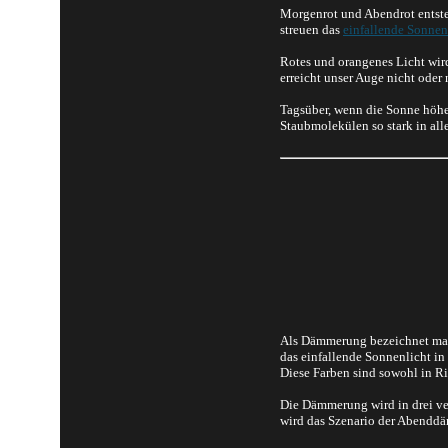
Morgenrot und Abendrot entste
streuen das
einfallende Sonnen
Rotes und orangenes Licht wird
erreicht unser Auge nicht oder 
Tagsüber, wenn die Sonne höhe
Staubmolekülen so stark in all
Als Dämmerung bezeichnet man 
das einfallende Sonnenlicht in
Diese Farben sind sowohl in 
Die Dämmerung wird in drei ve
wird das Szenario der Abenddä