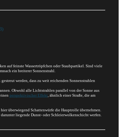
3)
n auf feinste Wassertröpfchen oder Staubpartikel. Sind viele
nach ein breiterer Sonnenstrahl.
rk gestreut werden, dass zu weit reichenden Sonnenstrahlen
nen. Obwohl alle Lichtstrahlen parallel von der Sonne aus
 einen
perspektivischer Effekt
, ähnlich einer Straße, die am
as hier überwiegend Schattenwürfe die Hauptrolle übernehmen.
 darunter liegende Dunst- oder Schleierwolkenschicht werfen.