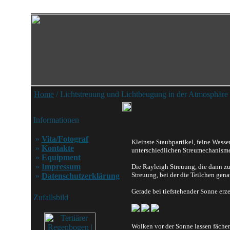
Home
/ Lichtstreuung und Lichtbeugung in der Atmosphäre
Informationen
»
Vita/Fotograf
Kleinste Staubpartikel, feine Wass
»
Kontakte
unterschiedlichen Streumechanisme
»
Equipment
»
Impressum
Die Rayleigh Streuung, die dann zu
Streuung, bei der die Teilchen gena
»
Datenschutzerklärung
Gerade bei tiefstehender Sonne erz
Zufallsbild
Wolken vor der Sonne lassen fäche