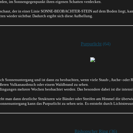
erden, im Sonnengegenpunkt ihren eigenen Schatten verdecken.
 schaut, der in einer Linie SONNE-BEOBACHTER-STEIN auf dem Boden liegt, kann m
ten wieder sichtbar. Dadurch ergibt sich diese Aufhellung.
Purpurlicht
(64)
ach Sonnenuntergang und ist dann zu beobachten, wenn viele Staub-, Asche- oder R
ößeren Vulkanausbruch oder einem Waldbrand zu sehen.
ingungen mehrere Wochen beobachtet werden. Das besondere dabei ist die intens
t man dann deutliche Strukturen wie Bänder oder Streifen am Himmel die überwiege
onnenuntergang kann das Purpurlicht zu sehen sein. Es entsteht durch Lichtstreuu
Bishopscher Ring
(36)