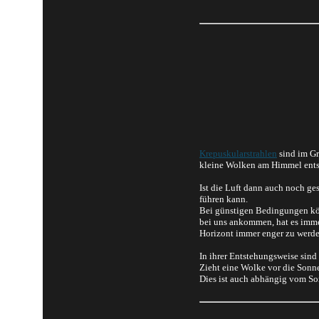
Krepuskularstrahlen
sind im Gr
kleine Wolken am Himmel entst
Ist die Luft dann auch noch ge
führen kann.
Bei günstigen Bedingungen kön
bei uns ankommen, hat es immer
Horizont immer enger zu werde
In ihrer Entstehungsweise sind
Zieht eine Wolke vor die Sonne
Dies ist auch abhängig vom S