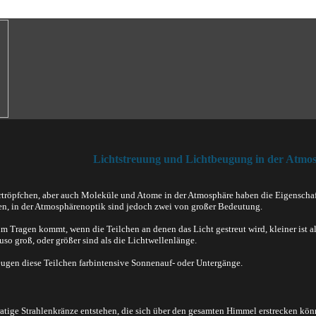
Lichtstreuung und Lichtbeugung in der Atmo
ertröpfchen, aber auch Moleküle und Atome in der Atmosphäre haben die Eigenschaft,
n, in der Atmosphärenoptik sind jedoch zwei von großer Bedeutung.
m Tragen kommt, wenn die Teilchen an denen das Licht gestreut wird, kleiner ist a
uso groß, oder größer sind als die Lichtwellenlänge.
eugen diese Teilchen farbintensive Sonnenauf- oder Untergänge.
ratige Strahlenkränze entstehen, die sich über den gesamten Himmel erstrecken 