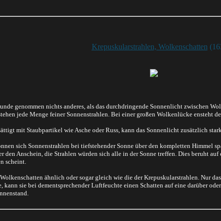
Krepuskularstrahlen, Wolkenschatten
(16
unde genommen nichts anderes, als das durchdringende Sonnenlicht zwischen Wolke
ehen jede Menge feiner Sonnenstrahlen. Bei einer großen Wolkenlücke ensteht dem
sättigt mit Staubpartikel wie Asche oder Russ, kann das Sonnenlicht zusätzlich sta
nen sich Sonnenstrahlen bei tiefstehender Sonne über den kompletten Himmel span
 den Anschein, die Strahlen würden sich alle in der Sonne treffen. Dies beruht auf
n scheint.
 Wolkenschatten ähnlich oder sogar gleich wie die der Krepuskularstrahlen. Nur d
, kann sie bei dementsprechender Luftfeuchte einen Schatten auf eine darüber oder
onnenstand.