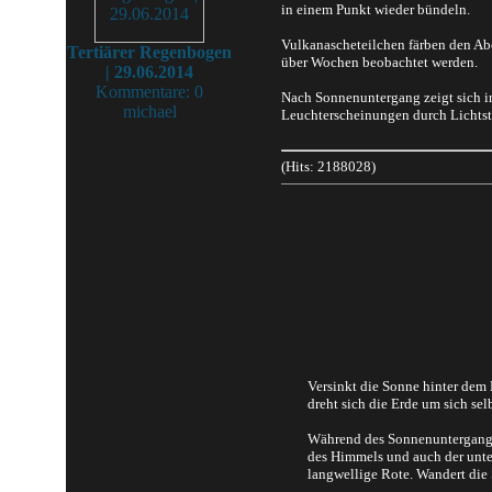
in einem Punkt wieder bündeln.
Vulkanascheteilchen färben den Ab
Tertiärer Regenbogen
über Wochen beobachtet werden.
| 29.06.2014
Kommentare: 0
Nach Sonnenuntergang zeigt sich i
michael
Leuchterscheinungen durch Lichtstr
(Hits: 2188028)
Versinkt die Sonne hinter dem 
dreht sich die Erde um sich se
Während des Sonnenunterganges 
des Himmels und auch der unter
langwellige Rote. Wandert die 