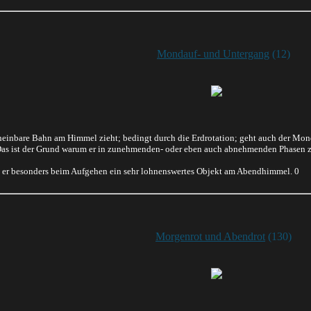
Mondauf- und Untergang
(12)
einbare Bahn am Himmel zieht; bedingt durch die Erdrotation; geht auch der Mond 
Das ist der Grund warum er in zunehmenden- oder eben auch abnehmenden Phasen zu
t er besonders beim Aufgehen ein sehr lohnenswertes Objekt am Abendhimmel. 0
Morgenrot und Abendrot
(130)