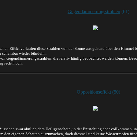
Gegendämmerungsstrahlen
(61)
schen Effekt verlaufen diese Strahlen von der Sonne aus gehend über den Himmel 
n scheinbar wieder bündeln..
 von Gegendämmerungsstrahlen, die relativ häufig beobachtet werden können. Bes
g recht hoch.
Oppositionseffekt
(50)
 Aussehen zwar ähnlich dem Heiligenschein, in der Entstehung aber vollkommen unt
um den eigenen Schatten auszumachen, doch diesmal sind keine Wassertropfen für d