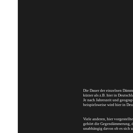
Die Dauer der einzelnen Dämme
kürzer als z.B. hier in Deutschl
Je nach Jahreszeit und geogr
beispielsweise wird hier in De
Viele anderen, hier vorgeste
gehört die Gegendämmerung, de
unabhängig davon ob es sich u