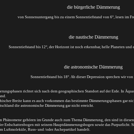
die bürgerliche Dämmerung
von Sonnenuntergang bis zu einem Sonnentiefstand von 6°, lesen im Fre
die nautische Dämmerung
Sonnentiefstand bis 12°, der Horizont ist noch erkennbar, helle Planeten und e
die astronomische Dämmerung
Sonnentiefstand bis 18°. Ab dieser Depression sprechen wir von t
rungsphasen richtet sich nach dem geographischen Standort auf der Erde. In Äq
and.
aphischer Breite kann es auch vorkommen das bestimmte Dämmerungsphasen gar ni
utschland die astronomische Dämmerung gar nicht erreicht.
llten Phänomene gehören im Grunde auch zum Thema Dämmerung, den sind in diese
r Erdschattenbogen mit seinem Hauptdämmerungsbogen sowie das Purpurlicht. Sie 
m Luftmoleküle, Russ- und /oder Aschepartikel handelt.