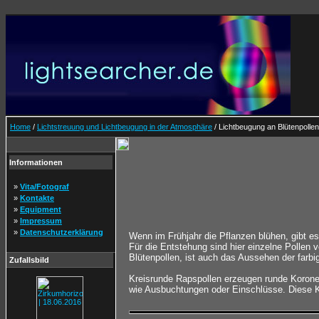
Home
/
Lichtstreuung und Lichtbeugung in der Atmosphäre
/ Lichtbeugung an Blütenpollen
Informationen
»
Vita/Fotograf
»
Kontakte
»
Equipment
»
Impressum
»
Datenschutzerklärung
Wenn im Frühjahr die Pflanzen blühen, gibt es
Für die Entstehung sind hier einzelne Pollen
Blütenpollen, ist auch das Aussehen der farb
Zufallsbild
Kreisrunde Rapspollen erzeugen runde Koronen.
wie Ausbuchtungen oder Einschlüsse. Diese K