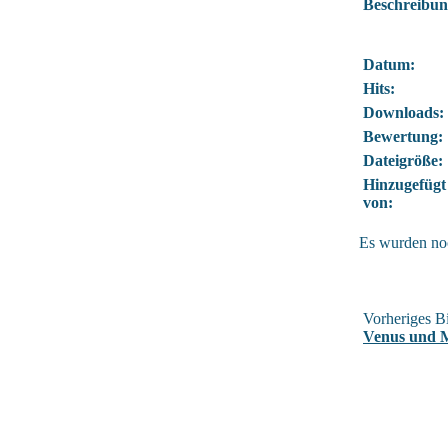
Beschreibun
Datum:
Hits:
Downloads:
Bewertung:
Dateigröße:
Hinzugefügt
von:
Es wurden no
Vorheriges Bi
Venus und 