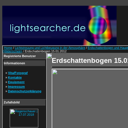
Home
/
Lichtstreuung und Lichtbeugung in der Atmosphäre
/
Erdschattenbogen und Hau
(Widerschein)
/ Erdschattenbogen 15.01.2012
Registrierte Benutzer
Erdschattenbogen 15.0
Informationen
»
Vita/Fotograf
»
Kontakte
»
Equipment
»
Impressum
»
Datenschutzerklärung
Zufallsbild