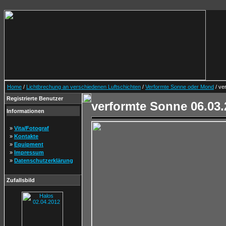
Home
/
Lichtbrechung an verschiedenen Luftschichten
/
Verformte Sonne oder Mond
/ ve
Registrierte Benutzer
verformte Sonne 06.03.
Informationen
»
Vita/Fotograf
»
Kontakte
»
Equipment
»
Impressum
»
Datenschutzerklärung
Zufallsbild