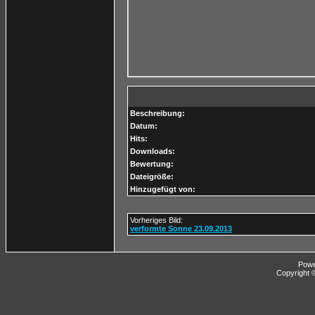
Beschreibung:
Datum:
Hits:
Downloads:
Bewertung:
Dateigröße:
Hinzugefügt von:
Vorheriges Bild:
verformte Sonne 23.09.2013
Pow
Copyright