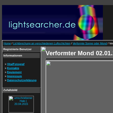
Home
/
Lichtbrechung an verschiedenen Luftschichten
/
Verformte Sonne oder Mond
/ Ve
Registrierte Benutzer
Verformter Mond 02.01
Informationen
»
Vita/Fotograf
»
Kontakte
»
Equipment
»
Impressum
»
Datenschutzerklärung
Zufallsbild