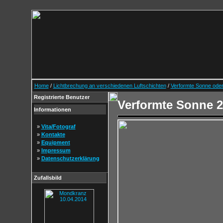
Home
/
Lichtbrechung an verschiedenen Luftschichten
/
Verformte Sonne ode
Registrierte Benutzer
Verformte Sonne 2
Informationen
»
Vita/Fotograf
»
Kontakte
»
Equipment
»
Impressum
»
Datenschutzerklärung
Zufallsbild