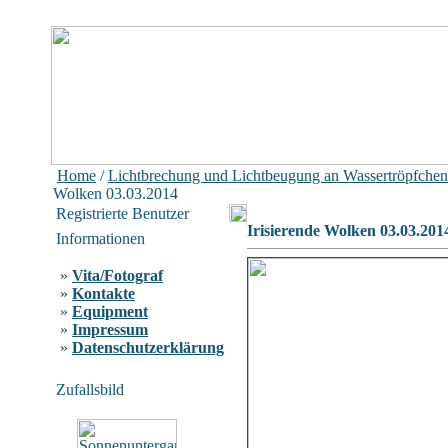
Home
/
Lichtbrechung und Lichtbeugung an Wassertröpfchen
Wolken 03.03.2014
Registrierte Benutzer
Irisierende Wolken 03.03.201
Informationen
»
Vita/Fotograf
»
Kontakte
»
Equipment
»
Impressum
»
Datenschutzerklärung
Zufallsbild