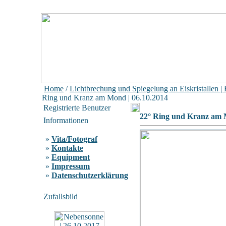
Home
/
Lichtbrechung und Spiegelung an Eiskristallen |
Ring und Kranz am Mond | 06.10.2014
Registrierte Benutzer
22° Ring und Kranz am 
Informationen
»
Vita/Fotograf
»
Kontakte
»
Equipment
»
Impressum
»
Datenschutzerklärung
Zufallsbild