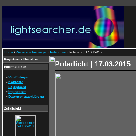
Home
/
Wettererscheinungen
/
Polarlichter
/ Polarlicht | 17.03.2015
Registrierte Benutzer
Polarlicht | 17.03.2015
Informationen
»
Vita/Fotograf
»
Kontakte
»
Equipment
»
Impressum
»
Datenschutzerklärung
Zufallsbild