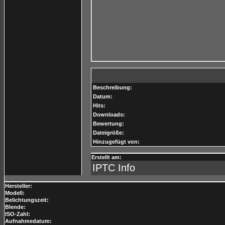
Beschreibung:
Datum:
Hits:
Downloads:
Bewertung:
Dateigröße:
Hinzugefügt von:
Erstellt am:
IPTC Info
Hersteller:
Modell:
Belichtungszeit:
Blende:
ISO-Zahl:
Aufnahmedatum: