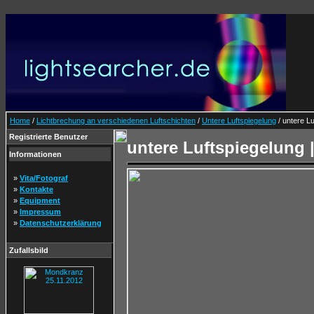
Home
/
Lichtbrechung an verschiedenen Luftschichten
/
Untere Luftspiegelung
/ untere Lu
Registrierte Benutzer
untere Luftspiegelung |
Informationen
»
Vita/Fotograf
»
Kontakte
»
Equipment
»
Impressum
»
Datenschutzerklärung
Zufallsbild