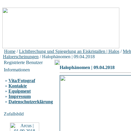
Home
/
Lichtbrechung und Spiegelung an Eiskristallen | Halos
/
Meh
Haloerscheinungen
/ Halophänomen | 09.04.2018
Registrierte Benutzer
Halophänomen | 09.04.2018
Informationen
»
Vita/Fotograf
»
Kontakte
»
Equipment
»
Impressum
»
Datenschutzerklärung
Zufallsbild