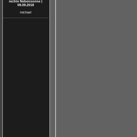
rechte Nebensonne |
09.09.2018
michael