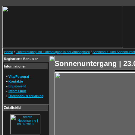
Home
/
Lichtstreuung und Lichtbeugung in der Atmosphäre
/
Sonnenauf- und Sonnenunte
Registrierte Benutzer
Sonnenuntergang | 23.
Informationen
»
Vita/Fotograf
»
Kontakte
»
Equipment
»
Impressum
»
Datenschutzerklärung
Zufallsbild