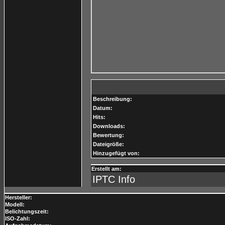
Beschreibung:
Datum:
Hits:
Downloads:
Bewertung:
Dateigröße:
Hinzugefügt von:
Erstellt am:
IPTC Info
Hersteller:
Modell:
Belichtungszeit:
ISO-Zahl: