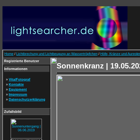
Home
/
Lichtbrechung und Lichtbeugung an Wassertröpfchen
/
Höfe, Kränze und Aureole
Registrierte Benutzer
Sonnenkranz | 19.05.20
Informationen
»
Vita/Fotograf
»
Kontakte
»
Equipment
»
Impressum
»
Datenschutzerklärung
Zufallsbild