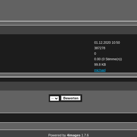
01.12.2020 10:50
387278
0
0.00 (0 Stimme(n))
99.8 KB
michael
Powered by
4images
1.7.6