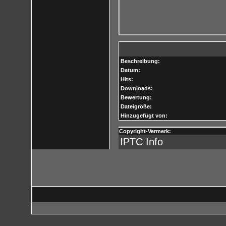
Beschreibung:
Datum:
Hits:
Downloads:
Bewertung:
Dateigröße:
Hinzugefügt von:
Copyright-Vermerk:
IPTC Info