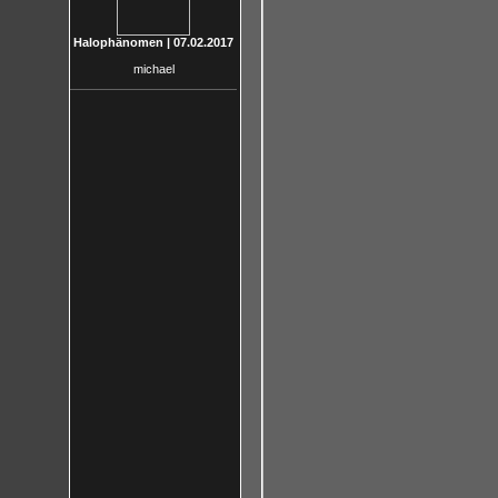
Halophänomen | 07.02.2017
michael