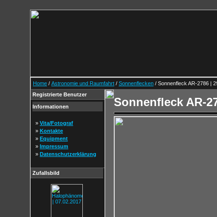
Home
/
Astronomie und Raumfahrt
/
Sonnenflecken
/ Sonnenfleck AR-2786 | 2
Registrierte Benutzer
Sonnenfleck AR-27
Informationen
»
Vita/Fotograf
»
Kontakte
»
Equipment
»
Impressum
»
Datenschutzerklärung
Zufallsbild