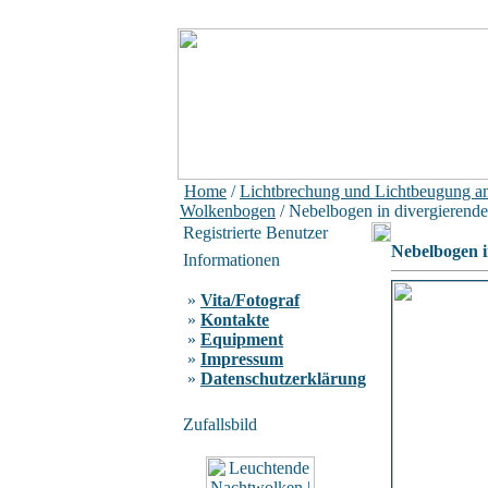
Home
/
Lichtbrechung und Lichtbeugung a
Wolkenbogen
/ Nebelbogen in divergierend
Registrierte Benutzer
Nebelbogen i
Informationen
»
Vita/Fotograf
»
Kontakte
»
Equipment
»
Impressum
»
Datenschutzerklärung
Zufallsbild