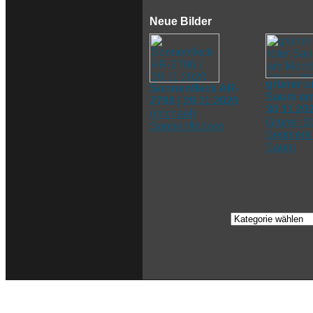
Neue Bilder
grüner u
Sonnenfleck AR-
Saum am
2786 | 29.11.2020
30.11.20
(
michael
)
Grüner St
Sonnenflecken
Segment 
Saum