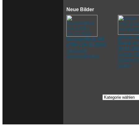
Neue Bilder
grüner u
Sonnenfleck AR-
Saum am
2786 | 29.11.2020
30.11.20
(
michael
)
Grüner St
Sonnenflecken
Segment 
Saum