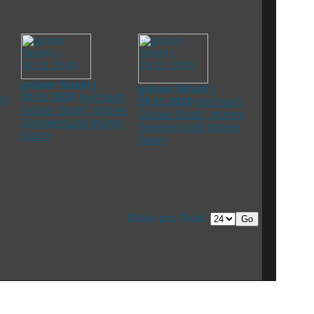
grüner Strahl |
grüner Strahl |
30.11.2020
(
michael
)
l
)
29.11.2020
(
michael
)
Grüner Strahl, grünes
Grüner Strahl, grünes
Segment und grüner
Segment und grüner
Saum
Saum
Bilder pro Seite: