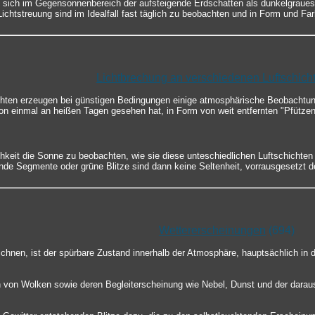
 sich im Gegensonnenbereich der aufsteigende Erdschatten als dunkelgraue
chtstreuung sind im Idealfall fast täglich zu beobachten und in Form und Fa
Lichtbrechung an verschiedenen Luftschich
chten erzeugen bei günstigen Bedingungen einige atmosphärische Beobachtun
chon einmal an heißen Tagen gesehen hat, in Form von weit entfernten "Pfützen
keit die Sonne zu beobachten, wie sie diese unteschiedlichen Luftschichten
e Segmente oder grüne Blitze sind dann keine Seltenheit, vorrausgesetzt der
Wettererscheinungen
(694)
chnen, ist der spürbare Zustand innerhalb der Atmosphäre, hauptsächlich in 
 von Wolken sowie deren Begleiterscheinung wie Nebel, Dunst und der darau