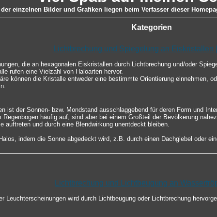
der einzelnen Bilder und Grafiken liegen beim Verfasser dieser Homepag
Kategorien
Lichtbrechung und Spiegelung an Eiskristallen 
nungen, die an hexagonalen Eiskristallen durch Lichtbrechung und/oder Spie
lle rufen eine Vielzahl von Haloarten hervor.
re können die Kristalle entweder eine bestimmte Orientierung einnehmen, ode
n.
en ist der Sonnen- bzw. Mondstand ausschlaggebend für deren Form und Inten
m Regenbogen häufig auf, sind aber bei einem Großteil der Bevölkerung nahez
le auftreten und durch eine Blendwirkung unentdeckt bleiben.
los, indem die Sonne abgedeckt wird, z.B. durch einen Dachgiebel oder ein
Lichtbrechung und Lichtbeugung an Wassertrö
er Leuchterscheinungen wird durch Lichtbeugung oder Lichtbrechung hervorg