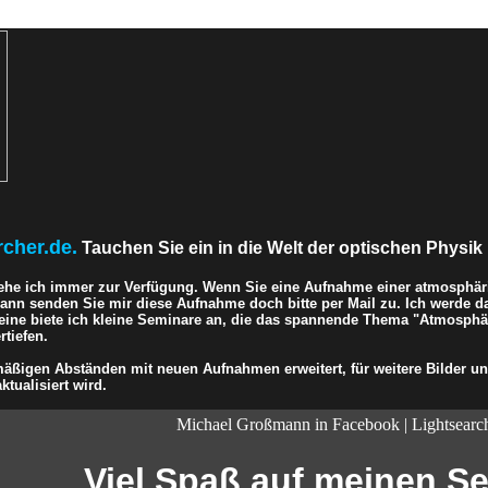
rcher.de.
Tauchen Sie ein in die Welt der optischen Physik 
ehe ich immer zur Verfügung. Wenn Sie eine Aufnahme einer atmosphär
 dann senden Sie mir diese Aufnahme doch bitte per Mail zu. Ich werde d
eine biete ich kleine Seminare an, die das spannende Thema "Atmosphär
tiefen.
ßigen Abständen mit neuen Aufnahmen erweitert, für weitere Bilder und
ktualisiert wird.
Michael Großmann in Facebook | Lightsearc
Viel Spaß auf meinen Sei