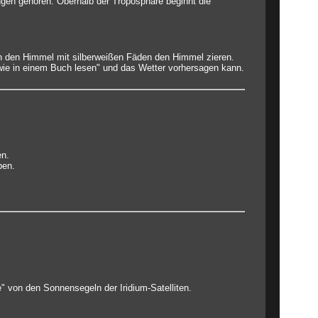
ngen gehören. Oberhalb der Troposphäre beginnt die
n den Himmel mit silberweißen Fäden den Himmel zieren.
wie in einem Buch lesen" und das Wetter vorhersagen kann.
en.
ben.
e" von den Sonnensegeln der Iridium-Satelliten.