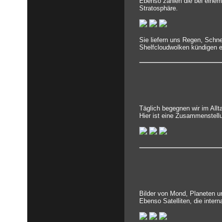
Ebenso zählen die bei einem
Stratosphäre.
Sie liefern uns Regen, Schn
Shelfcloudwolken kündigen e
Täglich begegnen wir im All
Hier ist eine Zusammenstell
Bilder von Mond, Planeten un
Ebenso Satelliten, die inter