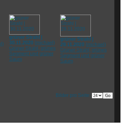
grüner Strahl |
grüner Strahl |
30.11.2020
(
michael
)
l
)
29.11.2020
(
michael
)
Grüner Strahl, grünes
Grüner Strahl, grünes
Segment und grüner
Segment und grüner
Saum
Saum
Bilder pro Seite: