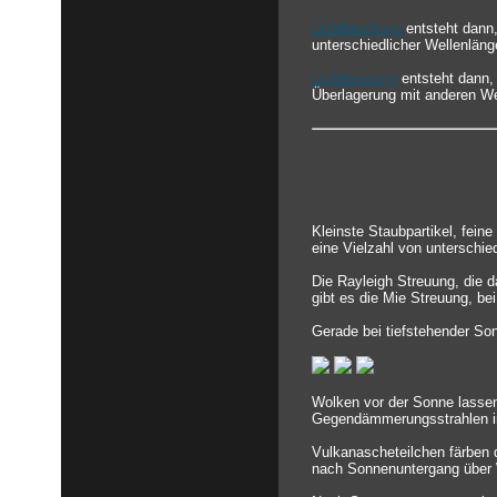
Lichtbrechung
entsteht dann,
unterschiedlicher Wellenlänge
Lichtbeugung
entsteht dann,
Überlagerung mit anderen We
Kleinste Staubpartikel, fein
eine Vielzahl von unterschi
Die Rayleigh Streuung, die d
gibt es die Mie Streuung, bei
Gerade bei tiefstehender So
Wolken vor der Sonne lassen
Gegendämmerungsstrahlen in
Vulkanascheteilchen färben 
nach Sonnenuntergang über