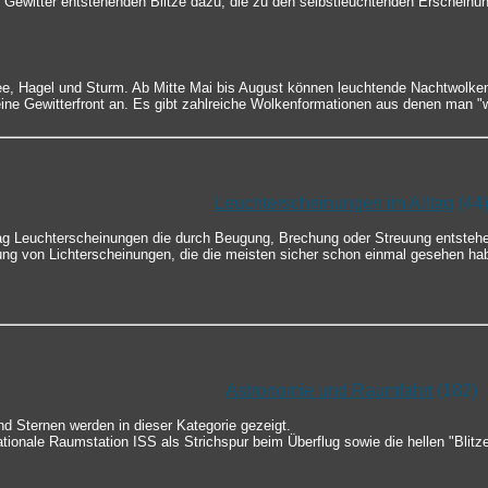
 Gewitter entstehenden Blitze dazu, die zu den selbstleuchtenden Erscheinu
ee, Hagel und Sturm. Ab Mitte Mai bis August können leuchtende Nachtwolke
ine Gewitterfront an. Es gibt zahlreiche Wolkenformationen aus denen man "
Leuchterscheinungen im Alltag
(44)
tag Leuchterscheinungen die durch Beugung, Brechung oder Streuung entsteh
ung von Lichterscheinungen, die die meisten sicher schon einmal gesehen ha
Astronomie und Raumfahrt
(182)
d Sternen werden in dieser Kategorie gezeigt.
nationale Raumstation ISS als Strichspur beim Überflug sowie die hellen "Blitz