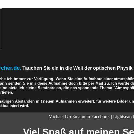
rcher.de.
Tauchen Sie ein in die Welt der optischen Physik 
ehe ich immer zur Verfügung. Wenn Sie eine Aufnahme einer atmosphär
 dann senden Sie mir diese Aufnahme doch bitte per Mail zu. Ich werde d
eine biete ich kleine Seminare an, die das spannende Thema "Atmosphär
tiefen.
ßigen Abständen mit neuen Aufnahmen erweitert, für weitere Bilder und
ktualisiert wird.
Michael Großmann in Facebook | Lightsearc
Viel Spaß auf meinen Sei