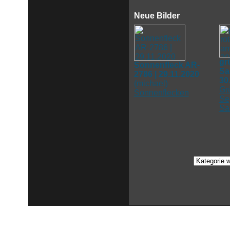
Neue Bilder
gr
Sonnenfleck AR-
Sa
2786 | 29.11.2020
30
(
michael
)
Gr
Sonnenflecken
Se
Sa