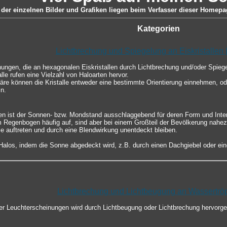
der einzelnen Bilder und Grafiken liegen beim Verfasser dieser Homepag
Kategorien
Lichtbrechung und Spiegelung an Eiskristallen 
nungen, die an hexagonalen Eiskristallen durch Lichtbrechung und/oder Spie
lle rufen eine Vielzahl von Haloarten hervor.
re können die Kristalle entweder eine bestimmte Orientierung einnehmen, ode
n.
en ist der Sonnen- bzw. Mondstand ausschlaggebend für deren Form und Inten
m Regenbogen häufig auf, sind aber bei einem Großteil der Bevölkerung nahez
le auftreten und durch eine Blendwirkung unentdeckt bleiben.
los, indem die Sonne abgedeckt wird, z.B. durch einen Dachgiebel oder ein
Lichtbrechung und Lichtbeugung an Wassertrö
er Leuchterscheinungen wird durch Lichtbeugung oder Lichtbrechung hervorg