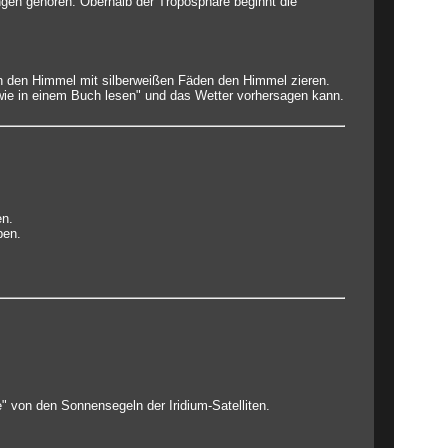
ngen gehören. Oberhalb der Troposphäre beginnt die
n den Himmel mit silberweißen Fäden den Himmel zieren.
wie in einem Buch lesen" und das Wetter vorhersagen kann.
en.
ben.
e" von den Sonnensegeln der Iridium-Satelliten.