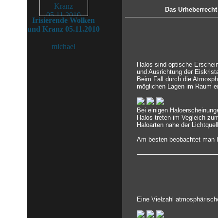
Das Urheberrecht 
Irisierende Wolken
und Kranz 05.11.2010
michael
Halos sind optische Erschei
und Ausrichtung der Eiskrista
Beim Fall durch die Atmosphä
möglichen Lagen im Raum ei
Bei einigen Haloerscheinung
Halos treten im Vegleich zu
Haloarten nahe der Lichtquel
Am besten beobachtet man Ha
Eine Vielzahl atmosphärisch