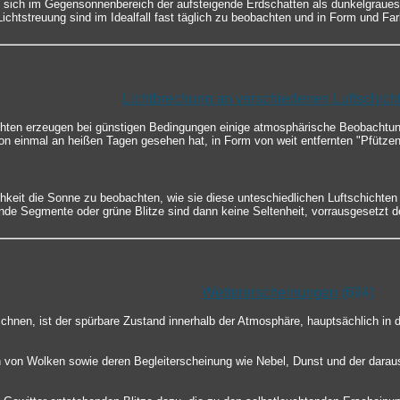
 sich im Gegensonnenbereich der aufsteigende Erdschatten als dunkelgraue
chtstreuung sind im Idealfall fast täglich zu beobachten und in Form und Fa
Lichtbrechung an verschiedenen Luftschich
chten erzeugen bei günstigen Bedingungen einige atmosphärische Beobachtun
chon einmal an heißen Tagen gesehen hat, in Form von weit entfernten "Pfützen
keit die Sonne zu beobachten, wie sie diese unteschiedlichen Luftschichten
e Segmente oder grüne Blitze sind dann keine Seltenheit, vorrausgesetzt der
Wettererscheinungen
(694)
chnen, ist der spürbare Zustand innerhalb der Atmosphäre, hauptsächlich in 
 von Wolken sowie deren Begleiterscheinung wie Nebel, Dunst und der darau