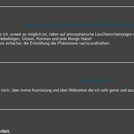
Versuche zur Darstellung der atmosphärischen Er
te ich, soweit es möglich ist, näher auf atmosphärische Leuchterscheinungen 
ebelbögen, Glorien, Koronen und jede Menge Halos!
 es einfacher, die Entstehung der Phänomene nachzuvollziehen.
Informationen
(0)
er mich, über meine Ausrüstung und über Webseiten die ich sehr gerne und au
rien.