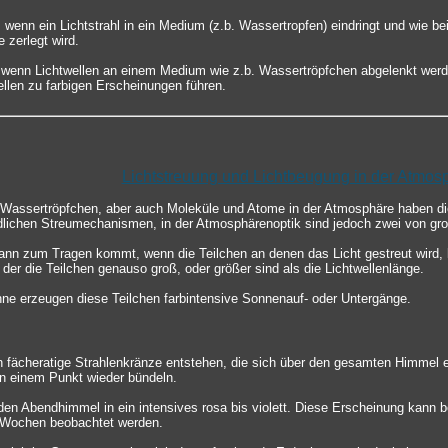
 wenn ein Lichtstrahl in ein Medium (z.b. Wassertropfen) eindringt und wie be
 zerlegt wird.
 wenn Lichtwellen an einem Medium wie z.b. Wassertröpfchen abgelenkt werd
llen zu farbigen Erscheinungen führen.
Lichtstreuung und Lichtbeugung in der Atmos
e Wassertröpfchen, aber auch Moleküle und Atome in der Atmosphäre haben die
edlichen Streumechanismen, in der Atmosphärenoptik sind jedoch zwei von gr
ann zum Tragen kommt, wenn die Teilchen an denen das Licht gestreut wird, k
 der die Teilchen genauso groß, oder größer sind als die Lichtwellenlänge.
nne erzeugen diese Teilchen farbintensive Sonnenauf- oder Untergänge.
 fächeratige Strahlenkränze entstehen, die sich über den gesamten Himmel
 einem Punkt wieder bündeln.
den Abendhimmel in ein intensives rosa bis violett. Diese Erscheinung kann 
 Wochen beobachtet werden.