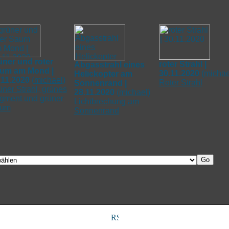
üner und roter
roter Strahl |
Abgasstrahl eines
um am Mond |
30.11.2020
(
michae
Helickopter am
.11.2020
(
michael
)
Roter Strahl
Sonnenrand |
üner Strahl, grünes
28.11.2020
(
michael
)
gment und grüner
Lichtbrechung am
um
Sonnenrand