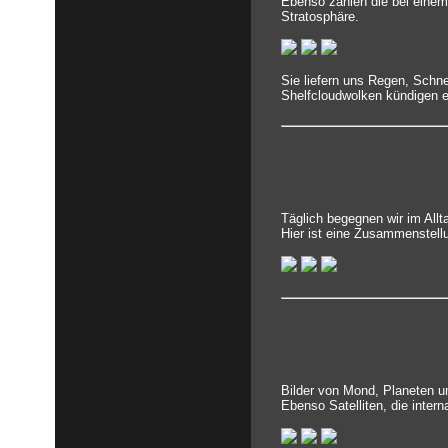
Ebenso zählen die bei einem
Stratosphäre.
Sie liefern uns Regen, Schn
Shelfcloudwolken kündigen e
Täglich begegnen wir im All
Hier ist eine Zusammenstell
Bilder von Mond, Planeten un
Ebenso Satelliten, die inter