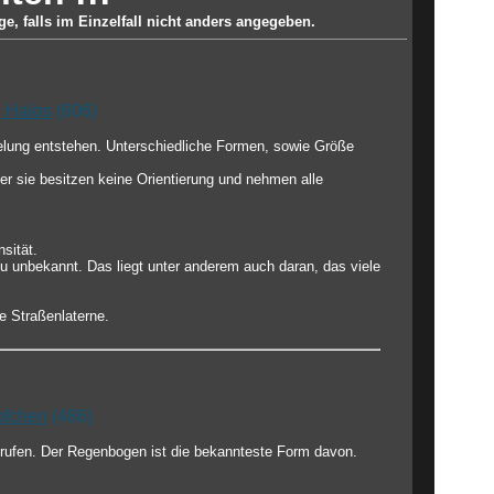
e, falls im Einzelfall nicht anders angegeben.
| Halos
(606)
gelung entstehen. Unterschiedliche Formen, sowie Größe
r sie besitzen keine Orientierung und nehmen alle
sität.
u unbekannt. Das liegt unter anderem auch daran, das viele
e Straßenlaterne.
pfchen
(486)
erufen. Der Regenbogen ist die bekannteste Form davon.