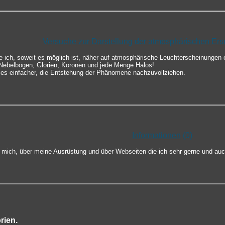
Versuche zur Darstellung der atmosphärischen Er
te ich, soweit es möglich ist, näher auf atmosphärische Leuchterscheinungen 
ebelbögen, Glorien, Koronen und jede Menge Halos!
 es einfacher, die Entstehung der Phänomene nachzuvollziehen.
Informationen
(0)
er mich, über meine Ausrüstung und über Webseiten die ich sehr gerne und au
rien.