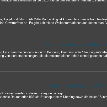
 Gewitter entstehenden Blitze dazu, die zu den selbstleuchtenden Erscheinu
ee, Hagel und Sturm. Ab Mitte Mai bis August können leuchtende Nachtwolke
ine Gewitterfront an. Es gibt zahlreiche Wolkenformationen aus denen man "
Leuchterscheinungen im Alltag
(44)
tag Leuchterscheinungen die durch Beugung, Brechung oder Streuung entsteh
ung von Lichterscheinungen, die die meisten sicher schon einmal gesehen ha
Astronomie und Raumfahrt
(182)
d Sternen werden in dieser Kategorie gezeigt.
nationale Raumstation ISS als Strichspur beim Überflug sowie die hellen "Blitz