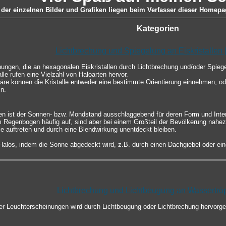
der einzelnen Bilder und Grafiken liegen beim Verfasser dieser Homepag
Kategorien
Lichtbrechung und Spiegelung an Eiskristallen 
nungen, die an hexagonalen Eiskristallen durch Lichtbrechung und/oder Spie
lle rufen eine Vielzahl von Haloarten hervor.
re können die Kristalle entweder eine bestimmte Orientierung einnehmen, ode
n.
en ist der Sonnen- bzw. Mondstand ausschlaggebend für deren Form und Inten
m Regenbogen häufig auf, sind aber bei einem Großteil der Bevölkerung nahez
le auftreten und durch eine Blendwirkung unentdeckt bleiben.
los, indem die Sonne abgedeckt wird, z.B. durch einen Dachgiebel oder ein
Lichtbrechung und Lichtbeugung an Wassertrö
er Leuchterscheinungen wird durch Lichtbeugung oder Lichtbrechung hervorg