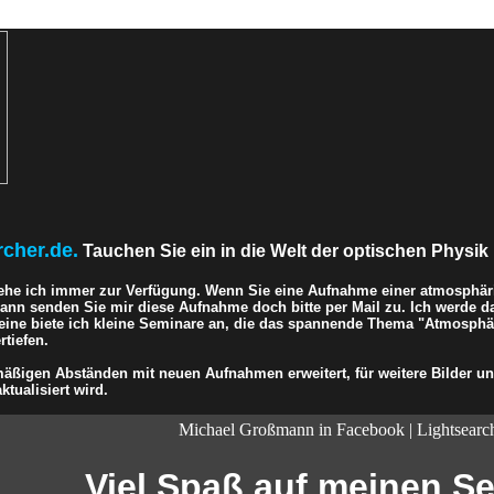
rcher.de.
Tauchen Sie ein in die Welt der optischen Physik 
ehe ich immer zur Verfügung. Wenn Sie eine Aufnahme einer atmosphär
 dann senden Sie mir diese Aufnahme doch bitte per Mail zu. Ich werde d
eine biete ich kleine Seminare an, die das spannende Thema "Atmosphär
tiefen.
ßigen Abständen mit neuen Aufnahmen erweitert, für weitere Bilder und
ktualisiert wird.
Michael Großmann in Facebook | Lightsearc
Viel Spaß auf meinen Sei