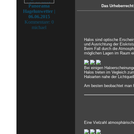
Panorama
Das Urheberrecht 
Hagelunwetter |
06.06.2015
Kommentare: 0
michael
Halos sind optische Erschei
und Ausrichtung der Eiskrista
Beim Fall durch die Atmosphä
möglichen Lagen im Raum ei
Bei einigen Haloerscheinung
Halos treten im Vegleich zu
Haloarten nahe der Lichtquel
Am besten beobachtet man Ha
Eine Vielzahl atmosphärisch