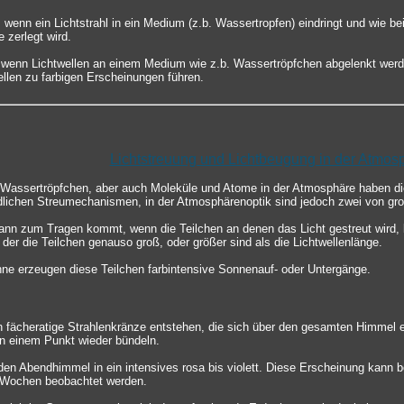
 wenn ein Lichtstrahl in ein Medium (z.b. Wassertropfen) eindringt und wie be
 zerlegt wird.
 wenn Lichtwellen an einem Medium wie z.b. Wassertröpfchen abgelenkt werd
llen zu farbigen Erscheinungen führen.
Lichtstreuung und Lichtbeugung in der Atmos
e Wassertröpfchen, aber auch Moleküle und Atome in der Atmosphäre haben die
edlichen Streumechanismen, in der Atmosphärenoptik sind jedoch zwei von gr
ann zum Tragen kommt, wenn die Teilchen an denen das Licht gestreut wird, k
 der die Teilchen genauso groß, oder größer sind als die Lichtwellenlänge.
nne erzeugen diese Teilchen farbintensive Sonnenauf- oder Untergänge.
 fächeratige Strahlenkränze entstehen, die sich über den gesamten Himmel
 einem Punkt wieder bündeln.
den Abendhimmel in ein intensives rosa bis violett. Diese Erscheinung kann 
 Wochen beobachtet werden.