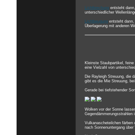
Lichtbrechung
entsteht dann,
unterschiedlicher Wellenlänge
Lichtbeugung
entsteht dann,
Überlagerung mit anderen We
Kleinste Staubpartikel, fein
eine Vielzahl von unterschi
Die Rayleigh Streuung, die d
gibt es die Mie Streuung, bei
Gerade bei tiefstehender So
Wolken vor der Sonne lassen
Gegendämmerungsstrahlen in
Vulkanascheteilchen färben 
nach Sonnenuntergang über