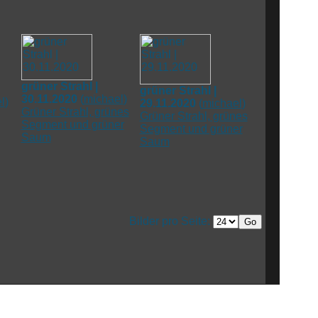
grüner Strahl |
grüner Strahl |
30.11.2020
(
michael
)
l
)
29.11.2020
(
michael
)
Grüner Strahl, grünes
Grüner Strahl, grünes
Segment und grüner
Segment und grüner
Saum
Saum
Bilder pro Seite: