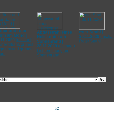
üner und roter
roter Strahl |
Abgasstrahl eines
um am Mond |
30.11.2020
(
michae
Helickopter am
.11.2020
(
michael
)
Roter Strahl
Sonnenrand |
üner Strahl, grünes
28.11.2020
(
michael
)
gment und grüner
Lichtbrechung am
um
Sonnenrand