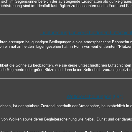
 sich im Gegensonnenbereich der aufsteigende Erdschatten als dunkelgraue
chtstreuung sind im Idealfall fast täglich zu beobachten und in Form und Fa
Lichtbrechung an verschiedenen Luftschich
chten erzeugen bei günstigen Bedingungen einige atmosphärische Beobachtun
chon einmal an heißen Tagen gesehen hat, in Form von weit entfernten "Pfützen
keit die Sonne zu beobachten, wie sie diese unteschiedlichen Luftschichten
e Segmente oder grüne Blitze sind dann keine Seltenheit, vorrausgesetzt der
Wettererscheinungen
(694)
chnen, ist der spürbare Zustand innerhalb der Atmosphäre, hauptsächlich in 
 von Wolken sowie deren Begleiterscheinung wie Nebel, Dunst und der darau