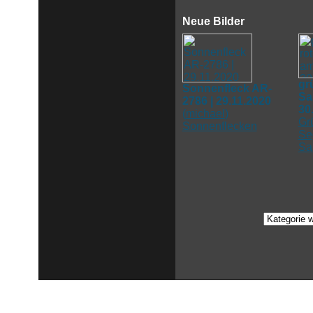
Neue Bilder
gr
Sonnenfleck AR-
Sa
2786 | 29.11.2020
30
(
michael
)
Gr
Sonnenflecken
Se
Sa