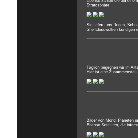
Ebenso zählen die bei einem
Stratosphäre.
Sie liefern uns Regen, Schn
Shelfcloudwolken kündigen e
Täglich begegnen wir im All
Hier ist eine Zusammenstell
Bilder von Mond, Planeten un
Ebenso Satelliten, die inter