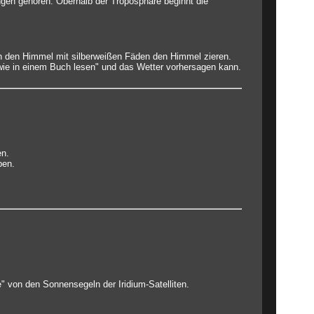
ngen gehören. Oberhalb der Troposphäre beginnt die
n den Himmel mit silberweißen Fäden den Himmel zieren.
wie in einem Buch lesen" und das Wetter vorhersagen kann.
en.
ben.
e" von den Sonnensegeln der Iridium-Satelliten.