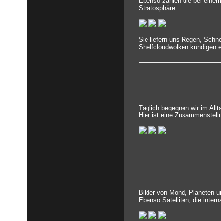
Ebenso zählen die bei einem
Stratosphäre.
Sie liefern uns Regen, Schn
Shelfcloudwolken kündigen e
Täglich begegnen wir im All
Hier ist eine Zusammenstell
Bilder von Mond, Planeten un
Ebenso Satelliten, die inter