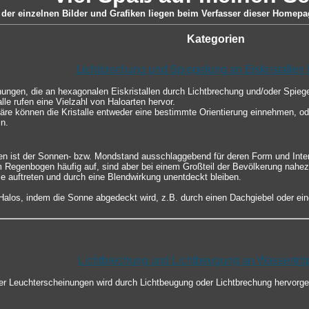
der einzelnen Bilder und Grafiken liegen beim Verfasser dieser Homepag
Kategorien
Lichtbrechung und Spiegelung an Eiskristallen 
nungen, die an hexagonalen Eiskristallen durch Lichtbrechung und/oder Spie
lle rufen eine Vielzahl von Haloarten hervor.
re können die Kristalle entweder eine bestimmte Orientierung einnehmen, ode
n.
en ist der Sonnen- bzw. Mondstand ausschlaggebend für deren Form und Inten
m Regenbogen häufig auf, sind aber bei einem Großteil der Bevölkerung nahez
le auftreten und durch eine Blendwirkung unentdeckt bleiben.
los, indem die Sonne abgedeckt wird, z.B. durch einen Dachgiebel oder ein
Lichtbrechung und Lichtbeugung an Wassertrö
er Leuchterscheinungen wird durch Lichtbeugung oder Lichtbrechung hervorg