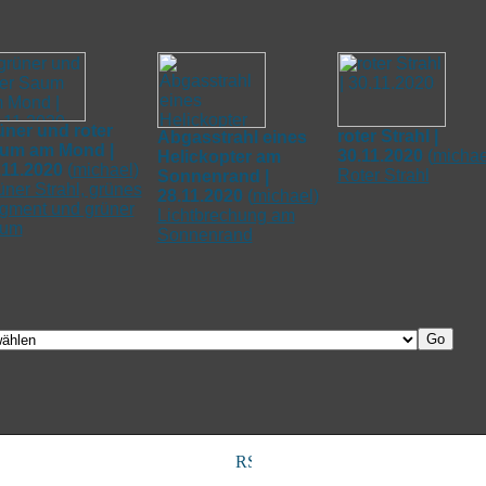
üner und roter
roter Strahl |
Abgasstrahl eines
um am Mond |
30.11.2020
(
michae
Helickopter am
.11.2020
(
michael
)
Roter Strahl
Sonnenrand |
üner Strahl, grünes
28.11.2020
(
michael
)
gment und grüner
Lichtbrechung am
um
Sonnenrand