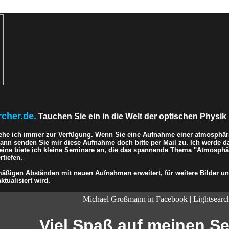
rcher.de.
Tauchen Sie ein in die Welt der optischen Physik 
ehe ich immer zur Verfügung. Wenn Sie eine Aufnahme einer atmosphär
 dann senden Sie mir diese Aufnahme doch bitte per Mail zu. Ich werde d
eine biete ich kleine Seminare an, die das spannende Thema "Atmosphär
tiefen.
ßigen Abständen mit neuen Aufnahmen erweitert, für weitere Bilder und
ktualisiert wird.
Michael Großmann in Facebook | Lightsearc
Viel Spaß auf meinen Sei