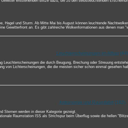
 Gewitter entstehenden Blitze dazu, die zu den selbstleuchtenden Erscheinu
ee, Hagel und Sturm. Ab Mitte Mai bis August können leuchtende Nachtwolke
ine Gewitterfront an. Es gibt zahlreiche Wolkenformationen aus denen man "
Leuchterscheinungen im Alltag
(44)
tag Leuchterscheinungen die durch Beugung, Brechung oder Streuung entsteh
ung von Lichterscheinungen, die die meisten sicher schon einmal gesehen ha
Astronomie und Raumfahrt
(182)
d Sternen werden in dieser Kategorie gezeigt.
nationale Raumstation ISS als Strichspur beim Überflug sowie die hellen "Blitz