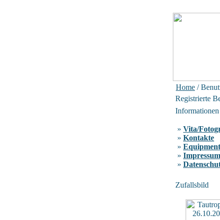
Home
/ Benut
Registrierte B
Informationen
»
Vita/Fotog
»
Kontakte
»
Equipmen
»
Impressu
»
Datenschu
Zufallsbild