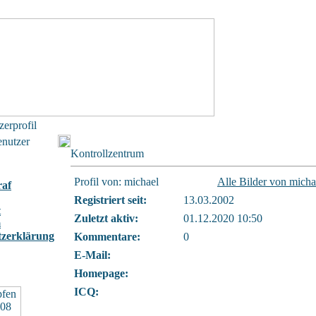
zerprofil
enutzer
Kontrollzentrum
Profil von: michael
Alle Bilder von micha
raf
Registriert seit:
13.03.2002
t
Zuletzt aktiv:
01.12.2020 10:50
m
tzerklärung
Kommentare:
0
E-Mail:
Homepage:
ICQ: