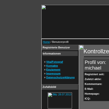
Home
/ Benutzerprofil
Registrierte Benutzer
Kontrollz
Informationen
Profil von:
»
Vita/Fotograf
»
Kontakte
michael
»
Equipment
»
Impressum
Registriert seit:
»
Datenschutzerklärung
Zuletzt aktiv:
Kommentare:
Zufallsbild
E-Mail:
Homepage:
ICQ: