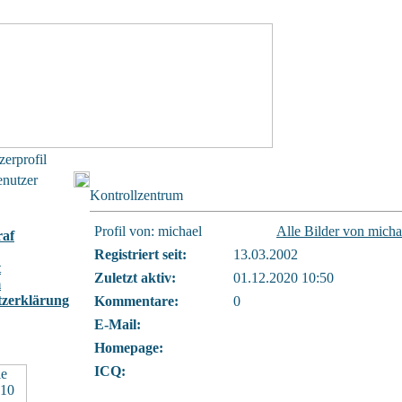
zerprofil
enutzer
Kontrollzentrum
Profil von: michael
Alle Bilder von micha
raf
Registriert seit:
13.03.2002
t
Zuletzt aktiv:
01.12.2020 10:50
m
tzerklärung
Kommentare:
0
E-Mail:
Homepage:
ICQ: