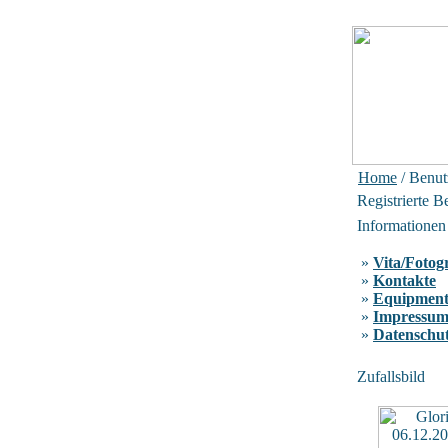
Home
/ Benut
Registrierte B
Informationen
»
Vita/Fotog
»
Kontakte
»
Equipmen
»
Impressu
»
Datenschu
Zufallsbild